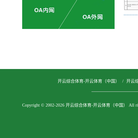
开云综合体育-开云体育（中国）
/
开云
Copyright © 2002-2026 开云综合体育-开云体育（中国） All right