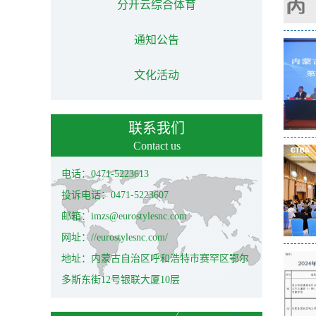
分开云综合体育
通知公告
文化活动
联系我们
Contact us
电话：0471-5223613
投诉电话：0471-5223607
邮箱：imzs@eurostylesnc.com
网址：//eurostylesnc.com/
地址：内蒙古自治区呼和浩特市赛罕区鄂尔
多斯东街12号银联大厦10层