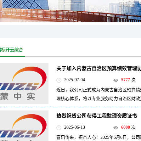
招标开云综合
关于加入内蒙古自治区预算绩效管理
2025-07-04
5777
次
近日，我公司正式成为内蒙古自治区预算绩
理核心体系，将以专业服务助力自治区财政
热烈祝贺公司获得工程监理资质证书
2025-06-13
6000
次
喜讯传来，振奋人心！2025年6月6日，