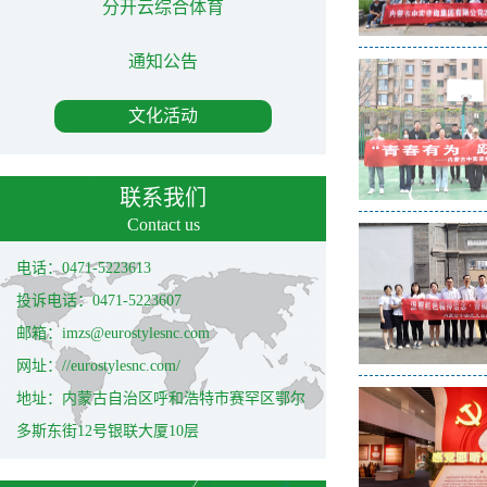
分开云综合体育
通知公告
文化活动
联系我们
Contact us
电话：0471-5223613
投诉电话：0471-5223607
邮箱：imzs@eurostylesnc.com
网址：//eurostylesnc.com/
地址：内蒙古自治区呼和浩特市赛罕区鄂尔
多斯东街12号银联大厦10层