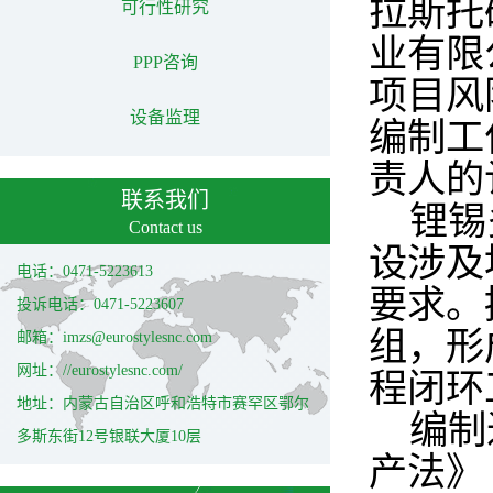
拉斯托
可行性研究
业有限
PPP咨询
项目风
设备监理
编制工
责人的
联系我们
锂锡
Contact us
设涉及
电话：0471-5223613
要求。
投诉电话：0471-5223607
组，形
邮箱：imzs@eurostylesnc.com
网址：//eurostylesnc.com/
程闭环
地址：内蒙古自治区呼和浩特市赛罕区鄂尔
编制
多斯东街12号银联大厦10层
产法》